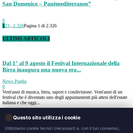
San Domenico – Panèmediterraneo”
0
1
2
3
...
2.326
Pagina 1 di 2.326
ULTIMI ARTICOLI
Dal 1° al 9 agosto il Festival Internazionale della
Birra inaugura una nuova era...
News Puglia
0
Vent'anni di musica, birra, sapori e condivisione. Vent'anni di un
festival che è diventato uno degli appuntamenti più attesi dell'estate
italiana e che oggi...
🍪
Questo sito utilizza i cookie
Pasqualino Gourmet 2026: ad Alberobello torna la
festa del panino simbolo
Utilizziamo cookie tecnici (necessari) e, con il tuo consenso,