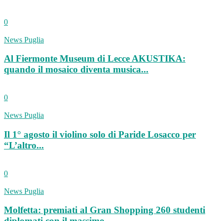
0
News Puglia
Al Fiermonte Museum di Lecce AKUSTIKA:
quando il mosaico diventa musica...
0
News Puglia
Il 1° agosto il violino solo di Paride Losacco per
“L’altro...
0
News Puglia
Molfetta: premiati al Gran Shopping 260 studenti
diplomati con il massimo...